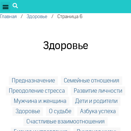
ПРОЕКТЫ ОЛЕГА ТОРСУНОВА
ДРУЖЕСТВЕННЫЕ ПРОЕКТЫ
ПОДДЕРЖАТЬ ПРОЕКТ
Главная
/
Здоровье
/
Страница 6
Здоровье
Предназначение
Семейные отношения
Преодоление стресса
Развитие личности
Мужчина и женщина
Дети и родители
Здоровье
О судьбе
Азбука успеха
Счастливые взаимоотношения