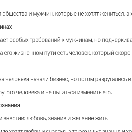
 общества и мужчин, которые не хотят жениться, а
щинах
вает особых требований к мужчинам, но подчеркивае
о на его жизненном пути есть человек, который скоро
ва человека начали бизнес, но потом разругались и
угого человека и не пытаться изменить его.
ознания
и энергии: любовь, знание и желание жить.
мле хотят любви и счастья, а также ищут знания и хо