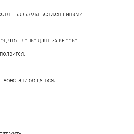
 хотят наслаждаться женщинами.
т, что планка для них высока.
 появится.
 перестали общаться.
тят жить.