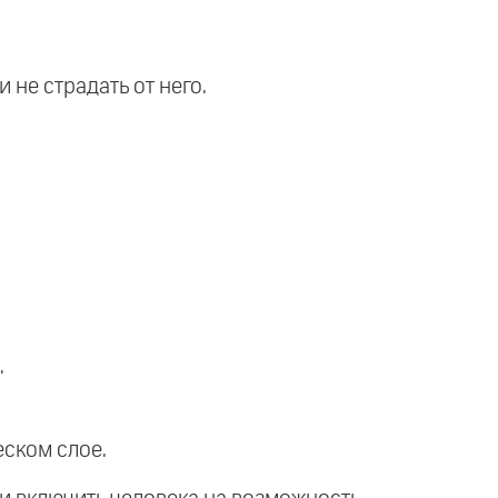
не страдать от него.
.
еском слое.