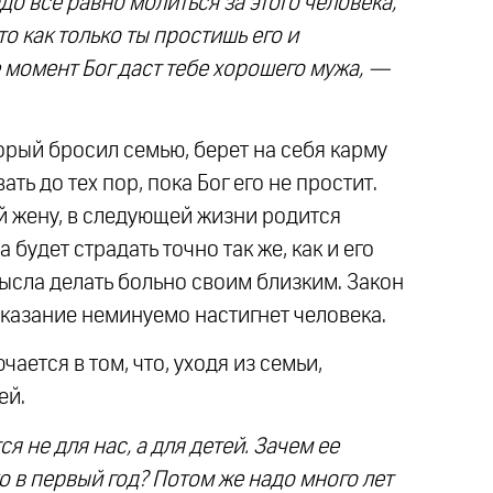
до все равно молиться за этого человека,
о как только ты простишь его и
е момент Бог даст тебе хорошего мужа, —
орый бросил семью, берет на себя карму
ть до тех пор, пока Бог его не простит.
й жену, в следующей жизни родится
 будет страдать точно так же, как и его
мысла делать больно своим близким. Закон
аказание неминуемо настигнет человека.
ается в том, что, уходя из семьи,
ей.
я не для нас, а для детей. Зачем ее
о в первый год? Потом же надо много лет