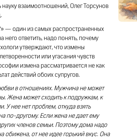
 науку взаимоотношений, Олег Торсунов
.
ь?» — один из самых распространенных
а него ответить, надо понять, почему
хологи утверждают, что измены
летворенности или угасания чувств
лософии измена рассматривается не как
ьтат действий обоих супругов.
 любви в отношениях. Мужчина не может
ны. Жена может сходить к подружкам, к
и. У нее нет проблем, откуда взять
а по-другому. Если жена не дает ему
 других членов семьи. Поэтому дома надо
а обижена, от нее идее горький вкус. Она