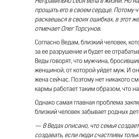
Неправильно себя вела в жизни. Но на
прощать его в своем сердце. Потому чт
раскаешься в своих ошибках, в этот ж
отмечает Олег Торсунов.
Согласно Ведам, близкий человек, кот
за ее разрушение и будет ее отрабатыва
Веды говорят, что мужчина, бросивши
женщиной, от которой уйдет муж. И она
жена сейчас. Поэтому нет никакого с
кармы работает таким образом, что н
Однако самая главная проблема заключ
близкий человек забывает родных дет
— В Ведах описано, что семья создаетс
создавать, если люди счастливы тольк