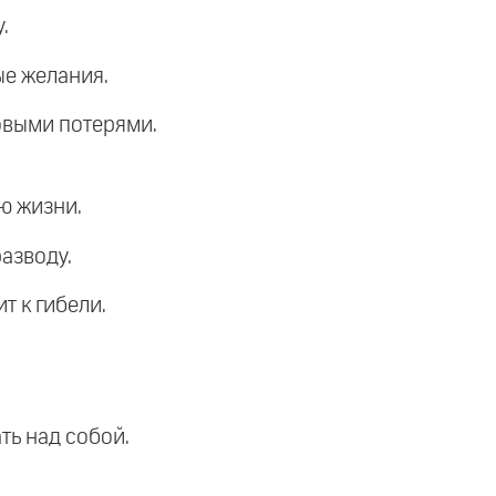
.
ые желания.
овыми потерями.
ю жизни.
азводу.
т к гибели.
ть над собой.