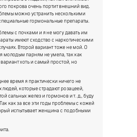
го покрова очень портит внешний вид.
роблемы можно устранить несколькими
 специальные гормональные препараты.
облемы с почками и я не могу давать им
епараты имеют сходство с наркотическими
лучаях. Второй вариант тоже не мой. О
ся молодым парням не умела, так как
вариант хоть и самый простой, но
нее время я практически ничего не
х людей, которые страдают розацеей,
 сальных желез и гормонов и т. д., буду
. Так как за все эти годы проблемы с кожей
оторый испытывает женщина с подобными
ита.