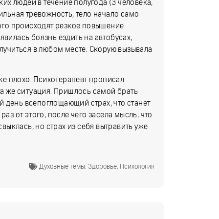
ких людей в течение полугода (3 человека,
сильная тревожность, тело начало само
того происходят резкое повышение
явилась боязнь ездить на автобусах,
случиться в любом месте. Скорую вызывала
оже плохо. Психотерапевт прописал
та же ситуация. Пришлось самой брать
дый день всепоглощающий страх, что станет
аз от этого, после чего засела мысль, что
свыклась, но страх из себя вытравить уже
Духовные темы
,
Здоровье
,
Психология