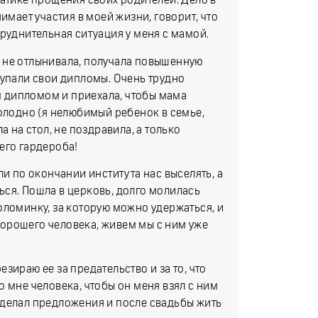
матике прощения своих родителей. Дело в
имает участия в моей жизни, говорит, что
затруднительная ситуация у меня с мамой.
ь, не отлынивала, получала повышенную
купали свои дипломы. Очень трудно
ым дипломом и приехала, чтобы мама
холодно (я нелюбимый ребенок в семье,
а на стол, не поздравила, а только
его гардероба!
ли по окончании института нас выселять, а
ться. Пошла в церковь, долго молилась
оломинку, за которую можно удержаться, и
орошего человека, живем мы с ним уже
зираю ее за предательство и за то, что
 мне человека, чтобы он меня взял с ним
сделал предложения и после свадьбы жить