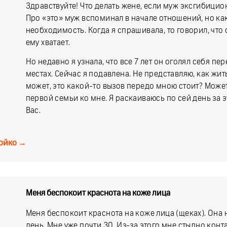
Здравствуйте! Что делать жене, если муж эксгибицион
Про «это» муж вспоминал в начале отношений, но как
необходимость. Когда я спрашивала, то говорил, что
ему хватает.
Но недавно я узнала, что все 7 лет он оголял себя 
местах. Сейчас я подавлена. Не представляю, как жит
может, это какой-то вызов передо мною стоит? Может,
первой семьи ко мне. Я раскаиваюсь по сей день за 
Вас.
ойко
→
Меня беспокоит краснота на коже лица
Меня беспокоит краснота на коже лица (щеках). Она 
день. Мне уже почти 30. Из-за этого мне стыдно конт