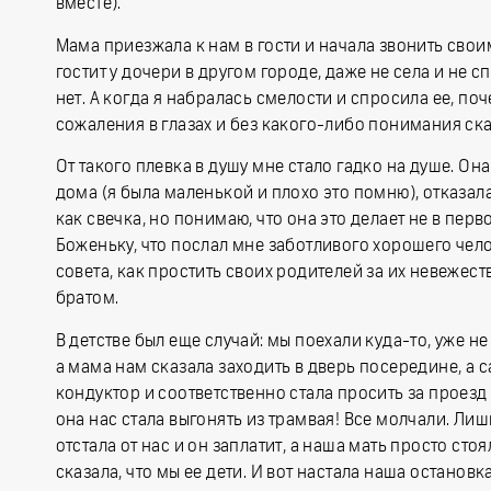
вместе).
Мама приезжала к нам в гости и начала звонить свои
гостит у дочери в другом городе, даже не села и не сп
нет. А когда я набралась смелости и спросила ее, поч
сожаления в глазах и без какого-либо понимания сказ
От такого плевка в душу мне стало гадко на душе. Она
дома (я была маленькой и плохо это помню), отказалас
как свечка, но понимаю, что она это делает не в перв
Боженьку, что послал мне заботливого хорошего челов
совета, как простить своих родителей за их невежест
братом.
В детстве был еще случай: мы поехали куда-то, уже не
а мама нам сказала заходить в дверь посередине, а 
кондуктор и соответственно стала просить за проезд д
она нас стала выгонять из трамвая! Все молчали. Лиш
отстала от нас и он заплатит, а наша мать просто сто
сказала, что мы ее дети. И вот настала наша остановка