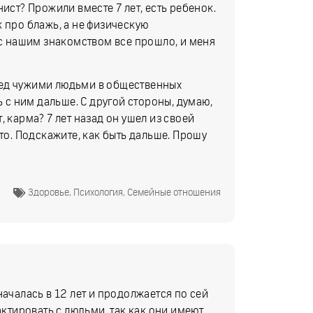
ист? Прожили вместе 7 лет, есть ребенок.
 про блажь, а не физическую
 с нашим знакомством все прошло, и меня
перед чужими людьми в общественных
ь с ним дальше. С другой стороны, думаю,
 карма? 7 лет назад он ушел из своей
это. Подскажите, как быть дальше. Прошу
Здоровье
,
Психология
,
Семейные отношения
началась в 12 лет и продолжается по сей
актировать с людьми, так как они имеют