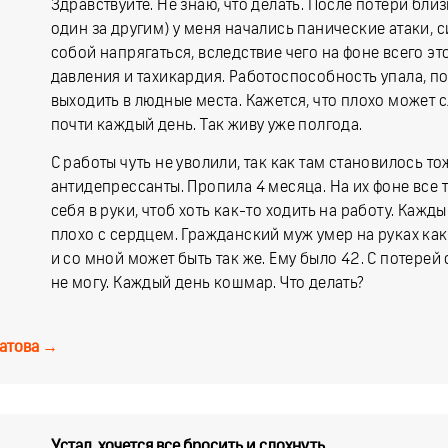
Здравствуйте. Не знаю, что делать. После потери близ
один за другим) у меня начались панические атаки, 
собой напрягаться, вследствие чего на фоне всего э
давления и тахикардия. Работоспособность упала, по
выходить в людные места. Кажется, что плохо может 
почти каждый день. Так живу уже полгода.
С работы чуть не уволили, так как там становилось т
антидепрессанты. Пропила 4 месяца. На их фоне все 
себя в руки, чтоб хоть как-то ходить на работу. Каж
плохо с сердцем. Гражданский муж умер на руках как р
и со мной может быть так же. Ему было 42. С потерей 
не могу. Каждый день кошмар. Что делать?
атова
→
Устал, хочется все бросить и сдохнуть