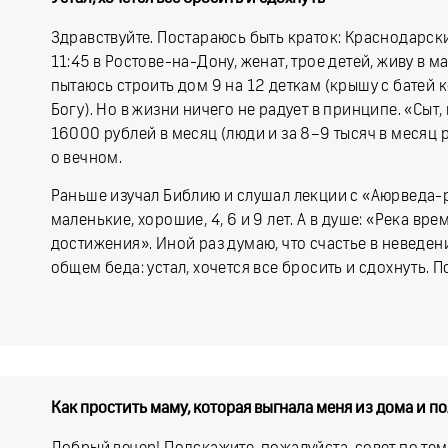
Здравствуйте. Постараюсь быть краток: Краснодарский
11:45 в Ростове-на-Дону, женат, трое детей, живу в ма
пытаюсь строить дом 9 на 12 деткам (крышу с батей к
Богу). Но в жизни ничего не радует в принципе. «Сыт, 
16000 рублей в месяц (люди и за 8–9 тысяч в месяц р
о вечном.
Раньше изучал Библию и слушал лекции с «Аюрведа-
маленькие, хорошие, 4, 6 и 9 лет. А в душе: «Река вр
достижения». Иной раз думаю, что счастье в неведени
общем беда: устал, хочется все бросить и сдохнуть. 
Как простить маму, которая выгнала меня из дома и п