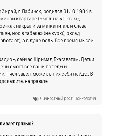
 край, г. Лабинск, родился 31.10.1984 в
миной квартире (5 чел. на 40 кв. м),
ое-как накрыли за маткапитал, и слава
пьян, нос в табаке» (не курю), оклад
аботают), а в душе боль. Все время мысли
радио», сейчас Шримад Бхагаватам. Детки
емени смоет все ваши победы и
и. Пчел завел, может, в них себя найду… В
Подскажите, направьте.
Личностный рост
,
Психология
оливает грязью?