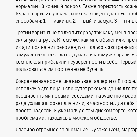
нормальный кожный покров. Также пористость кожно
Была на приеме у врача, мне сказали, что данные п
способами: 1 — макияж, 2 — выйти замуж, 3 — пить
Третий вариант не подходит сразу, так как у меня пр
сильную нагрузку. К тому же, как мне объяснили, пр
и садиться на них рекомендуют только в экстренных с
замужестве я никогда не думала и к тому же нравить
комплексы прибавили неуверенности в себе. Первый 
пользоваться им постоянно не будешь.
Современная косметика вызывает аллергию. В послед
использую для лица. Если будет рекомендация для те
расширенными порами, сосудами, нарушенной работой
рада услышать совет для них и, в частности, для себя
просто надоели. Я уже молчу о том дискомфорте, к
проблемами, находясь в мужском обществе.
Спасибо огромное за внимание. С уважением, Маргар