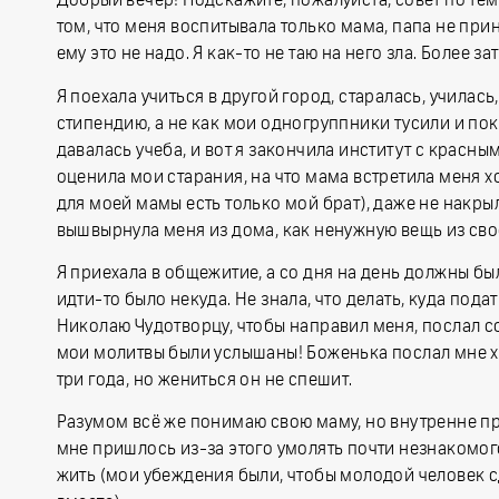
Добрый вечер! Подскажите, пожалуйста, совет по те
том, что меня воспитывала только мама, папа не прин
ему это не надо. Я как-то не таю на него зла. Более 
Я поехала учиться в другой город, старалась, училас
стипендию, а не как мои одногруппники тусили и по
давалась учеба, и вот я закончила институт с красн
оценила мои старания, на что мама встретила меня 
для моей мамы есть только мой брат), даже не накрыл
вышвырнула меня из дома, как ненужную вещь из сво
Я приехала в общежитие, а со дня на день должны бы
идти-то было некуда. Не знала, что делать, куда пода
Николаю Чудотворцу, чтобы направил меня, послал с
мои молитвы были услышаны! Боженька послал мне х
три года, но жениться он не спешит.
Разумом всё же понимаю свою маму, но внутренне пре
мне пришлось из-за этого умолять почти незнакомого
жить (мои убеждения были, чтобы молодой человек 