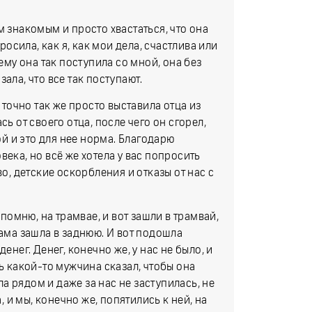
м знакомым и просто хвастаться, что она
росила, как я, как мои дела, счастлива или
ему она так поступила со мной, она без
ала, что все так поступают.
 точно так же просто выставила отца из
ь от своего отца, после чего он сгорел,
ой и это для нее норма. Благодарю
ека, но всё же хотела у вас попросить
во, детские оскорбления и отказы от нас с
 помню, на трамвае, и вот зашли в трамвай,
сама зашла в заднюю. И вот подошла
енег. Денег, конечно же, у нас не было, и
ь какой-то мужчина сказал, чтобы она
яла рядом и даже за нас не заступилась, не
, и мы, конечно же, попятились к ней, на